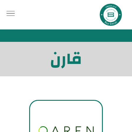
.
قارن